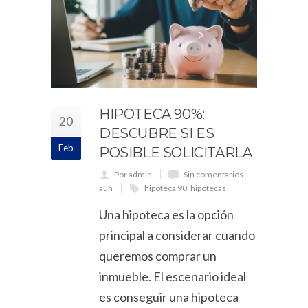
HIPOTECA 90%:
20
DESCUBRE SI ES
Feb
POSIBLE SOLICITARLA
Por admin
Sin comentarios
aún
hipoteca 90
,
hipotecas
Una hipoteca es la opción
principal a considerar cuando
queremos comprar un
inmueble. El escenario ideal
es conseguir una hipoteca